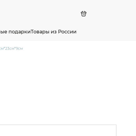
ные подарки
Товары из России
6см*23см*9см