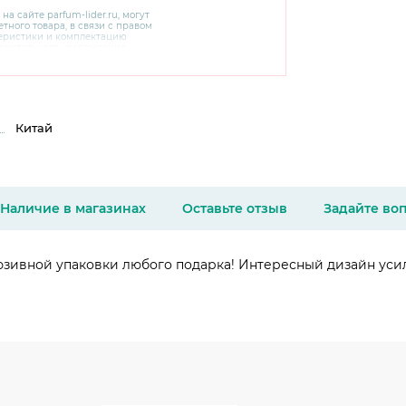
 на сайте
parfum-lider
.ru, могут
тного товара, в связи с правом
теристики и комплектацию
варительного уведомления.
чняйте характеристики,
сайте производителя, а также у
Китай
Наличие в магазинах
Оставьте отзыв
Задайте во
зивной упаковки любого подарка! Интересный дизайн усили