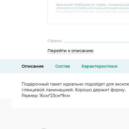
Внимание! Изображения товара, приведенные
отличаться от реального внешнего вида конкре
производителя изменять внешний вид, харак
товара, не ухудшающие его качеств, без пред
В случае любых сомнений перед покупкой уто
комплектацию и внешний вид на официальном 
консультантов по номеру 8 800 200 78 80.
Страна
Перейти к описанию
Описание
Состав
Характеристики
Подарочный пакет идеально подойдет для эксклю
глянцевой ламинацией. Хорошо держит форму.
Размер: 16см*23см*9см