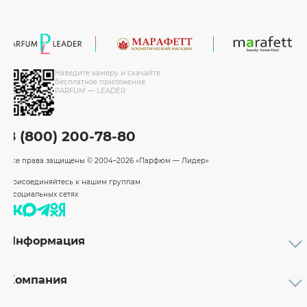
Наведите камеру и скачайте
бесплатное приложение
PARFUM — LEADER
8 (800) 200-78-80
Все права защищены
© 2004–2026 «Парфюм — Лидер»
Присоединяйтесь к нашим группам
в социальных сетях
Информация
Каталог
Подарочные сертификаты
Компания
Бренды
Возврат и обмен товара
О компании
Оплата и доставка