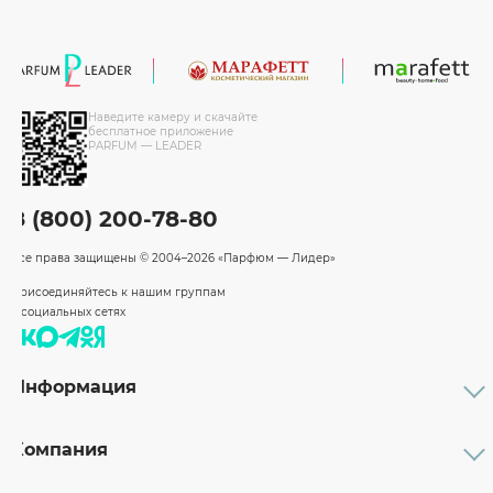
Наведите камеру и скачайте
бесплатное приложение
PARFUM — LEADER
8 (800) 200-78-80
Все права защищены
© 2004–2026 «Парфюм — Лидер»
Присоединяйтесь к нашим группам
в социальных сетях
Информация
Каталог
Подарочные сертификаты
Компания
Бренды
Возврат и обмен товара
О компании
Оплата и доставка