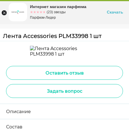
Интернет магазин парфюма
Омск
ул. Заозерная, 11, к. 1
Скачать
☆☆☆☆☆
★★★★★
(23) звезды
Парфюм-Лидер
Лента Accessories PLM33998 1 шт
Оставить отзыв
Задать вопрос
Описание
Состав