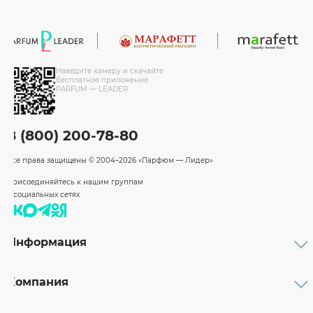
Наведите камеру и скачайте
бесплатное приложение
PARFUM — LEADER
8 (800) 200-78-80
Все права защищены
© 2004–2026 «Парфюм — Лидер»
Присоединяйтесь к нашим группам
в социальных сетях
Информация
Каталог
Подарочные сертификаты
Компания
Бренды
Возврат и обмен товара
О компании
Оплата и доставка
Партнерам