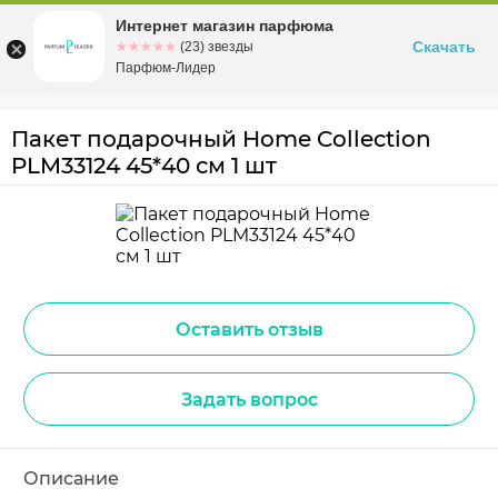
Интернет магазин парфюма
Омск
ул. Заозерная, 11, к. 1
Скачать
☆☆☆☆☆
★★★★★
(23) звезды
Парфюм-Лидер
Пакет подарочный Home Collection
PLM33124 45*40 см 1 шт
Оставить отзыв
Задать вопрос
Описание