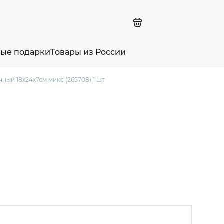
ные подарки
Товары из России
ный 18х24х7см микс (265708) 1 шт