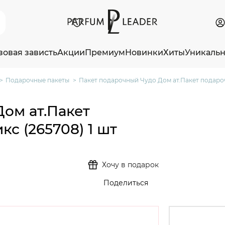
зовая зависть
Акции
Премиум
Новинки
Хиты
Уникаль
Подарочные пакеты
Пакет подарочный Чудо Дом ат.Пакет подароч
ом ат.Пакет
с (265708) 1 шт
Хочу в подарок
Поделиться