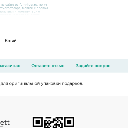
 на сайте
parfum-lider
.ru, могут
тного товара, в связи с правом
теристики и комплектацию
варительного уведомления.
чняйте характеристики,
сайте производителя, а также у
Китай
магазинах
Оставьте отзыв
Задайте вопрос
для оригинальной упаковки подарков.