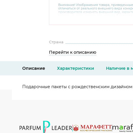
Внимание! Изображения товара, приведенные
отличаться от реального внешнего вида конкре
производителя изменять внешний вид, харак
товара, не ухудшающие его качеств, без пред
В случае любых сомнений перед покупкой уто
комплектацию и внешний вид на официальном 
консультантов по номеру 8 800 200 78 80.
Страна
Перейти к описанию
Описание
Характеристики
Наличие в 
Подарочные пакеты с рождественским дизайном 