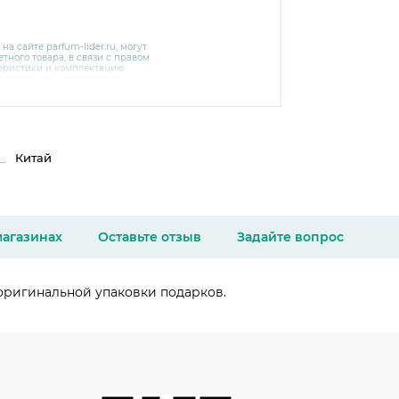
 на сайте
parfum-lider
.ru, могут
тного товара, в связи с правом
теристики и комплектацию
варительного уведомления.
чняйте характеристики,
сайте производителя, а также у
Китай
магазинах
Оставьте отзыв
Задайте вопрос
оригинальной упаковки подарков.