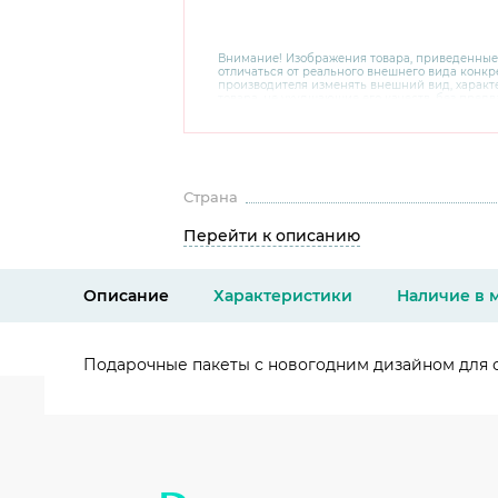
Внимание! Изображения товара, приведенные
отличаться от реального внешнего вида конкре
производителя изменять внешний вид, харак
товара, не ухудшающие его качеств, без пред
В случае любых сомнений перед покупкой уто
комплектацию и внешний вид на официальном 
консультантов по номеру 8 800 200 78 80.
Страна
Перейти к описанию
Описание
Характеристики
Наличие в 
Подарочные пакеты с новогодним дизайном для 