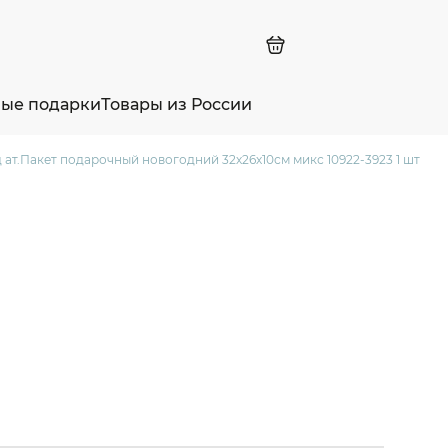
ные подарки
Товары из России
 ат.Пакет подарочный новогодний 32х26х10см микс 10922-3923 1 шт