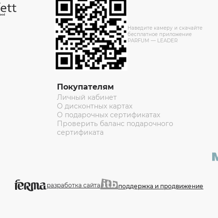
Наведите камеру и скачайте
бесплатное приложение
PARFUM — LEADER
Покупателям
Личный кабинет
О дисконтных картах
О подарочных сертификатах
Проверить баланс подарочного
сертификата
разработка сайта
поддержка и продвижение