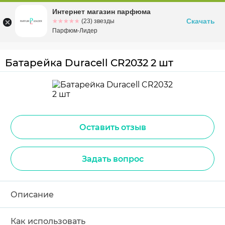
Интернет магазин парфюма
Омск
ул. Заозерная, 11, к. 1
Скачать
☆☆☆☆☆
★★★★★
(23) звезды
Парфюм-Лидер
Батарейка Duracell CR2032 2 шт
Оставить отзыв
Задать вопрос
Описание
Как использовать