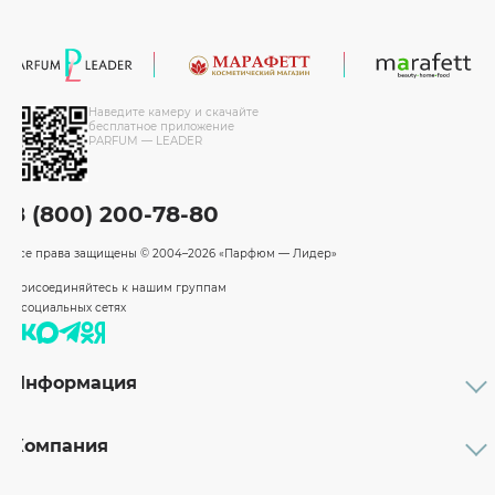
Наведите камеру и скачайте
бесплатное приложение
PARFUM — LEADER
8 (800) 200-78-80
Все права защищены
© 2004–2026 «Парфюм — Лидер»
Присоединяйтесь к нашим группам
в социальных сетях
Информация
Каталог
Подарочные сертификаты
Компания
Бренды
Возврат и обмен товара
О компании
Оплата и доставка
Партнерам