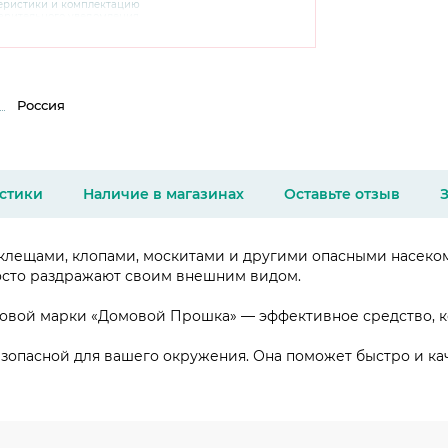
теристики и комплектацию
варительного уведомления.
чняйте характеристики,
сайте производителя, а также у
Россия
стики
Наличие в магазинах
Оставьте отзыв
 клещами, клопами, москитами и другими опасными насеко
осто раздражают своим внешним видом.
говой марки «Домовой Прошка» — эффективное средство, ко
езопасной для вашего окружения. Она поможет быстро и ка