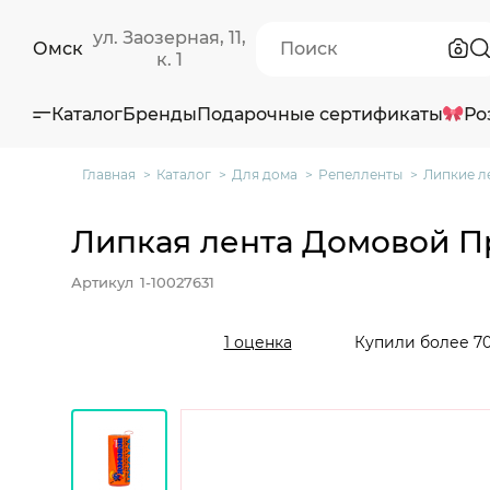
ул. Заозерная, 11,
Омск
к. 1
Каталог
Бренды
Подарочные сертификаты
Ро
Главная
Каталог
Для дома
Репелленты
Липкие л
Липкая лента Домовой Пр
Артикул
1-10027631
Купили более 70
1 оценка