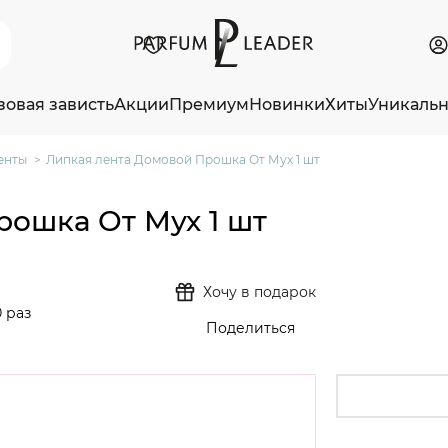
зовая зависть
Акции
Премиум
Новинки
Хиты
Уникаль
енты
Липкая лента Домовой Прошка От Мух 1 шт
ошка От Мух 1 шт
Хочу в подарок
 раз
Поделиться