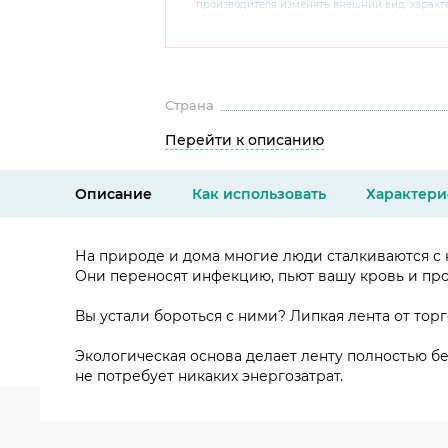
производителя изменять внешний вид, харак
товара, не ухудшающие его качеств, без пред
В случае любых сомнений перед покупкой уто
комплектацию и внешний вид на официальном 
консультантов по номеру 8 800 200 78 80.
Страна
Перейти к описанию
Описание
Как использовать
Характери
На природе и дома многие люди сталкиваются с
Они переносят инфекцию, пьют вашу кровь и пр
Вы устали бороться с ними? Липкая лента от тор
Экологическая основа делает ленту полностью б
не потребует никаких энергозатрат.