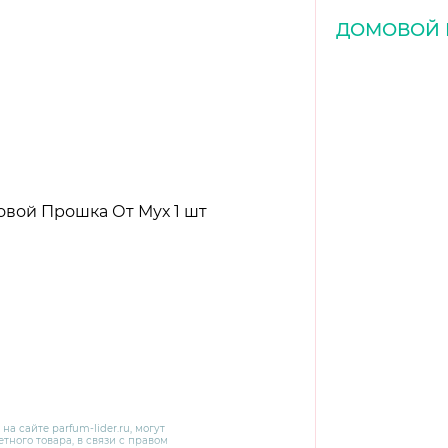
ДОМОВОЙ
 на сайте
parfum-lider
.ru, могут
тного товара, в связи с правом