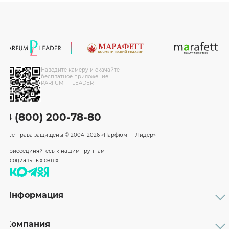
Наведите камеру и скачайте
бесплатное приложение
PARFUM — LEADER
8 (800) 200-78-80
Все права защищены
© 2004–2026 «Парфюм — Лидер»
Присоединяйтесь к нашим группам
в социальных сетях
Информация
Каталог
Подарочные сертификаты
Компания
Бренды