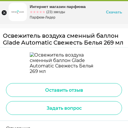
Интернет магазин парфюма
Омск
ул. Заозерная, 11, к. 1
Скачать
☆☆☆☆☆
★★★★★
(23) звезды
Парфюм-Лидер
Освежитель воздуха сменный баллон
Glade Automatic Свежесть Белья 269 мл
Оставить отзыв
Задать вопрос