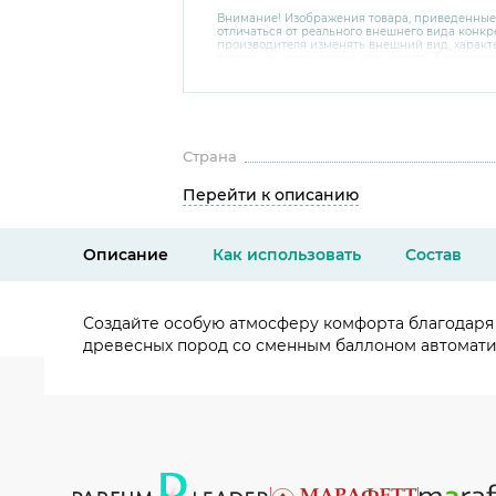
Внимание! Изображения товара, приведенные
отличаться от реального внешнего вида конкре
производителя изменять внешний вид, харак
товара, не ухудшающие его качеств, без пред
В случае любых сомнений перед покупкой уто
комплектацию и внешний вид на официальном 
консультантов по номеру 8 800 200 78 80.
Страна
Перейти к описанию
Описание
Как использовать
Состав
Создайте особую атмосферу комфорта благодаря
древесных пород со сменным баллоном автоматич