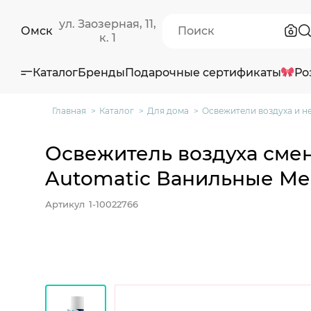
ул. Заозерная, 11,
Омск
к. 1
Каталог
Бренды
Подарочные сертификаты
Ро
Главная
Каталог
Для дома
Освежители воздуха и н
Освежитель воздуха сме
Automatic Ванильные Ме
Артикул
1-10022766