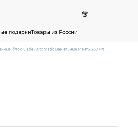
ные подарки
Товары из России
енный блок Glade Automatic Ванильные Мечты 269 мл