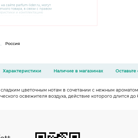
 на сайте
parfum-lider
.ru, могут
тного товара, в связи с правом
теристики и комплектацию
варительного уведомления.
чняйте характеристики,
сайте производителя, а также у
Россия
Характеристики
Наличие в магазинах
Оставьте
 сладким цветочным нотам в сочетании с нежным ароматом
еского освежителя воздуха, действие которого длится до 