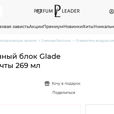
зовая зависть
Акции
Премиум
Новинки
Хиты
Уникаль
ейтрализаторы запахов
Сменные баллоны
Освежитель воздуха см
нный блок Glade
чты 269 мл
Хочу в подарок
Поделиться