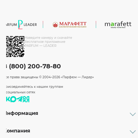
Наведите камеру и скачайте
бесплатное приложение
PARFUM — LEADER
8 (800) 200-78-80
Все права защищены
© 2004–2026 «Парфюм — Лидер»
Присоединяйтесь к нашим группам
в социальных сетях
Информация
Каталог
Подарочные сертификаты
Компания
Бренды
Возврат и обмен товара
О компании