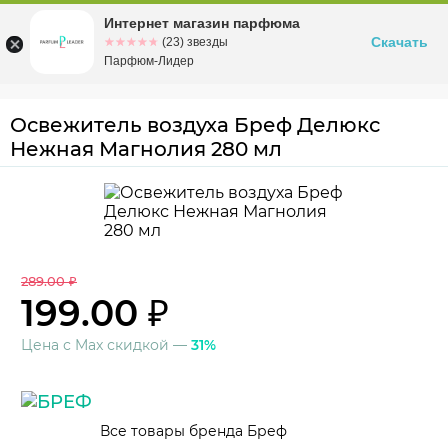
Интернет магазин парфюма
Омск
ул. Заозерная, 11, к. 1
Скачать
☆☆☆☆☆
★★★★★
(23) звезды
Парфюм-Лидер
Освежитель воздуха Бреф Делюкс
Нежная Магнолия 280 мл
289.00 ₽
199.00 ₽
Цена с Max скидкой —
31%
Все товары бренда Бреф