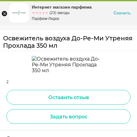
Интернет магазин парфюма
Омск
ул. Заозерная, 11, к. 1
Скачать
☆☆☆☆☆
★★★★★
(23) звезды
Парфюм-Лидер
Освежитель воздуха До-Ре-Ми Утреняя
Прохлада 350 мл
2
Оставить отзыв
Задать вопрос