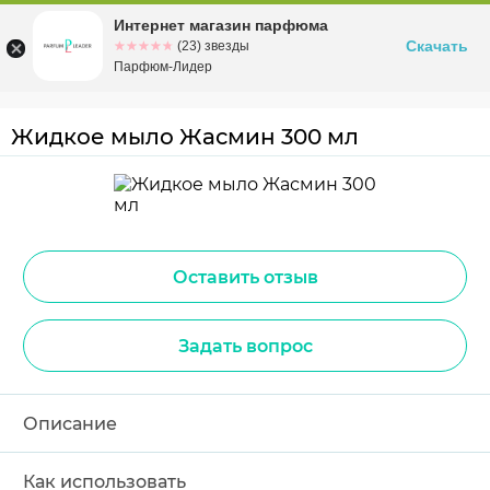
Интернет магазин парфюма
Омск
ул. Заозерная, 11, к. 1
Скачать
☆☆☆☆☆
★★★★★
(23) звезды
Парфюм-Лидер
Жидкое мыло Жасмин 300 мл
Оставить отзыв
Задать вопрос
Описание
Как использовать