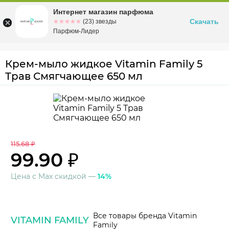
Интернет магазин парфюма
Омск
ул. Заозерная, 11, к. 1
Скачать
☆☆☆☆☆
★★★★★
(23) звезды
Парфюм-Лидер
Крем-мыло жидкое Vitamin Family 5
Трав Смягчающее 650 мл
115.68 ₽
99.90 ₽
Цена с Max скидкой —
14%
Все товары бренда Vitamin
VITAMIN FAMILY
Family