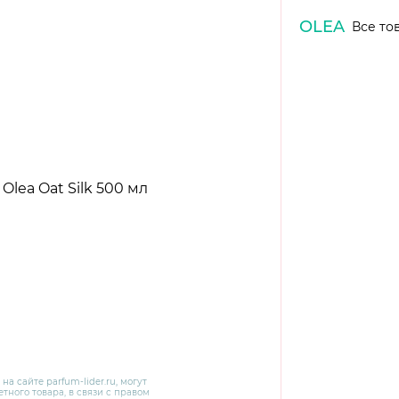
OLEA
Все то
 на сайте
parfum-lider
.ru, могут
тного товара, в связи с правом