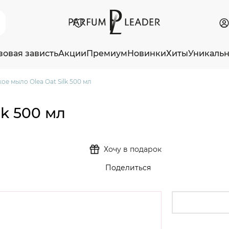
зовая зависть
Акции
Премиум
Новинки
Хиты
Уникаль
ое мыло Olea Oat Silk 500 мл
k 500 мл
Хочу в подарок
Поделиться