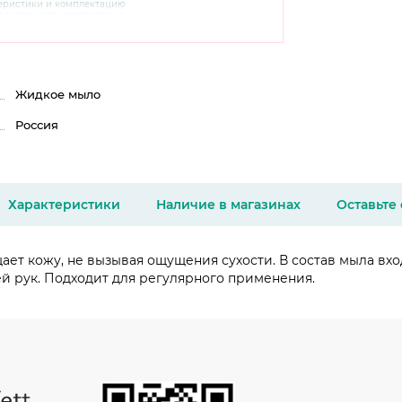
теристики и комплектацию
варительного уведомления.
чняйте характеристики,
сайте производителя, а также у
Жидкое мыло
Россия
Характеристики
Наличие в магазинах
Оставьте
ает кожу, не вызывая ощущения сухости. В состав мыла вх
жей рук. Подходит для регулярного применения.