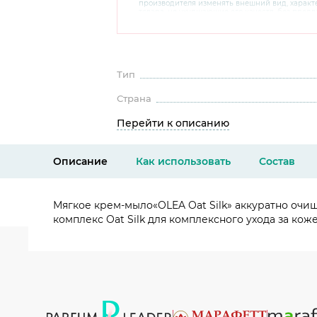
производителя изменять внешний вид, харак
товара, не ухудшающие его качеств, без пред
В случае любых сомнений перед покупкой уто
комплектацию и внешний вид на официальном 
консультантов по номеру 8 800 200 78 80.
Тип
Страна
Перейти к описанию
Описание
Как использовать
Состав
Мягкое крем-мыло«OLEA Oat Silk» аккуратно очищ
комплекс Oat Silk для комплексного ухода за ко