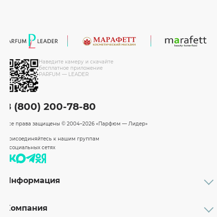
Наведите камеру и скачайте
бесплатное приложение
PARFUM — LEADER
8 (800) 200-78-80
Все права защищены
© 2004–2026 «Парфюм — Лидер»
Присоединяйтесь к нашим группам
в социальных сетях
Информация
Каталог
Подарочные сертификаты
Компания
Бренды
Возврат и обмен товара