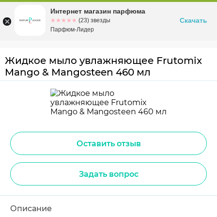
Интернет магазин парфюма
Омск
ул. Заозерная, 11, к. 1
Скачать
☆☆☆☆☆
★★★★★
(23) звезды
Парфюм-Лидер
Жидкое мыло увлажняющее Frutomix
Mango & Mangosteen 460 мл
Оставить отзыв
Задать вопрос
Описание