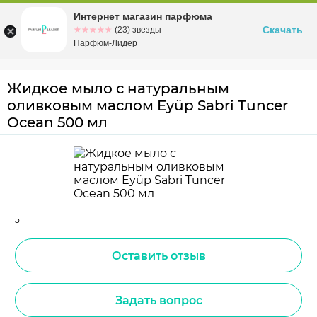
Интернет магазин парфюма
Омск
ул. Заозерная, 11, к. 1
Скачать
☆☆☆☆☆
★★★★★
(23) звезды
Парфюм-Лидер
Жидкое мыло с натуральным
оливковым маслом Eyüp Sabri Tuncer
Ocean 500 мл
5
Оставить отзыв
Задать вопрос