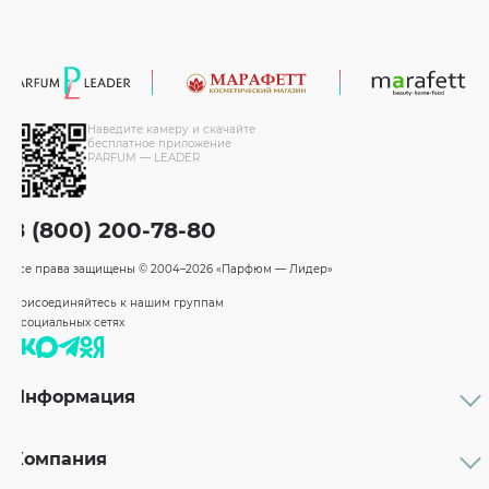
Наведите камеру и скачайте
бесплатное приложение
PARFUM — LEADER
8 (800) 200-78-80
Все права защищены
© 2004–2026 «Парфюм — Лидер»
Присоединяйтесь к нашим группам
в социальных сетях
Информация
Каталог
Подарочные сертификаты
Компания
Бренды
Возврат и обмен товара
О компании