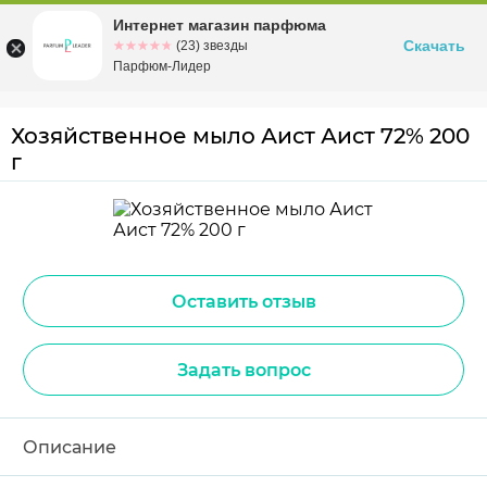
Интернет магазин парфюма
Омск
ул. Заозерная, 11, к. 1
Скачать
☆☆☆☆☆
★★★★★
(23) звезды
Парфюм-Лидер
Хозяйственное мыло Аист Аист 72% 200
г
Оставить отзыв
Задать вопрос
Описание