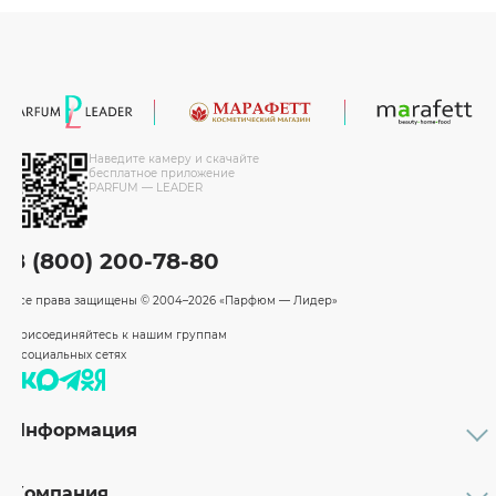
Наведите камеру и скачайте
бесплатное приложение
PARFUM — LEADER
8 (800) 200-78-80
Все права защищены
© 2004–2026 «Парфюм — Лидер»
Присоединяйтесь к нашим группам
в социальных сетях
Информация
Каталог
Подарочные сертификаты
Компания
Бренды