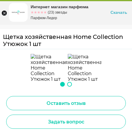
Интернет магазин парфюма
Омск
ул. Заозерная, 11, к. 1
Скачать
☆☆☆☆☆
★★★★★
(23) звезды
Парфюм-Лидер
Щетка хозяйственная Home Collection
Утюжок 1 шт
Оставить отзыв
Задать вопрос