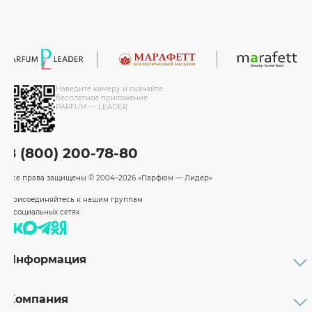
Наведите камеру и скачайте
бесплатное приложение
PARFUM — LEADER
8 (800) 200-78-80
Все права защищены
© 2004–2026 «Парфюм — Лидер»
Присоединяйтесь к нашим группам
в социальных сетях
Информация
Каталог
Подарочные сертификаты
Компания
Бренды