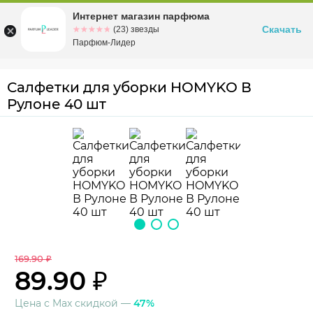
Интернет магазин парфюма
Омск
ул. Заозерная, 11, к. 1
Скачать
☆☆☆☆☆
★★★★★
(23) звезды
Парфюм-Лидер
Салфетки для уборки HOMYKO В
Рулоне 40 шт
169.90 ₽
89.90 ₽
Цена с Max скидкой —
47%