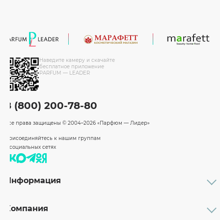
Наведите камеру и скачайте
бесплатное приложение
PARFUM — LEADER
8 (800) 200-78-80
Все права защищены
© 2004–2026 «Парфюм — Лидер»
Присоединяйтесь к нашим группам
в социальных сетях
Информация
Каталог
Подарочные сертификаты
Компания
Бренды
Возврат и обмен товара
О компании