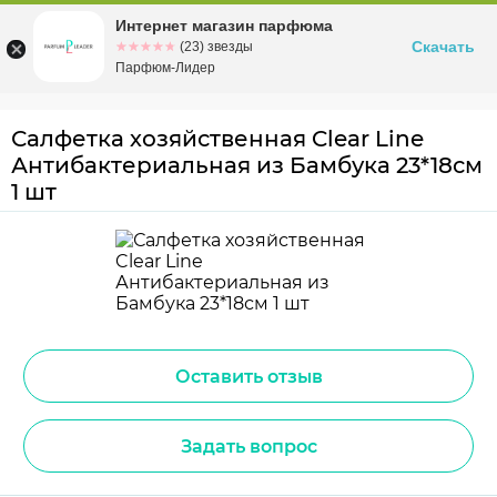
Интернет магазин парфюма
Омск
ул. Заозерная, 11, к. 1
Скачать
☆☆☆☆☆
★★★★★
(23) звезды
Парфюм-Лидер
Салфетка хозяйственная Clear Line
Антибактериальная из Бамбука 23*18см
1 шт
Оставить отзыв
Задать вопрос