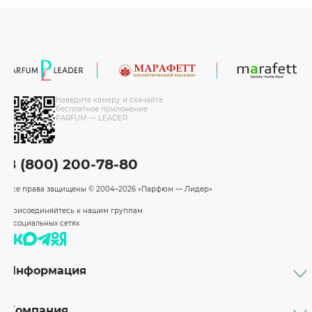
Наведите камеру и скачайте
бесплатное приложение
PARFUM — LEADER
8 (800) 200-78-80
Все права защищены
© 2004–2026 «Парфюм — Лидер»
Присоединяйтесь к нашим группам
в социальных сетях
Информация
Каталог
Подарочные сертификаты
Компания
Бренды