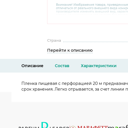
Внимание! Изображения товара, приведенные
отличаться от реального внешнего вида конкре
производителя изменять внешний вид, харак
товара, не ухудшающие его качеств, без пред
В случае любых сомнений перед покупкой уто
комплектацию и внешний вид на официальном 
консультантов по номеру 8 800 200 78 80.
Страна
Перейти к описанию
Описание
Состав
Характеристики
Пленка пищевая с перфорацией 20 м предназначе
срок хранения. Легко отрывается, за счет лини