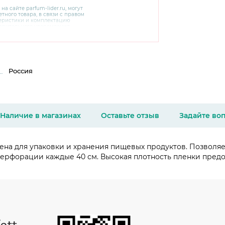
 на сайте
parfum-lider
.ru, могут
тного товара, в связи с правом
теристики и комплектацию
варительного уведомления.
чняйте характеристики,
сайте производителя, а также у
Россия
Наличие в магазинах
Оставьте отзыв
Задайте во
на для упаковки и хранения пищевых продуктов. Позволяет
и перфорации каждые 40 см. Высокая плотность пленки пред