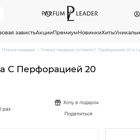
зовая зависть
Акции
Премиум
Новинки
Хиты
Уникаль
Пленка пищевая
Пленка пищевая Lomberta С Перфорацией 20 м 1 
a С Перфорацией 20
Хочу в подарок
0 раз
Поделиться