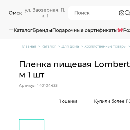
ул. Заозерная, 11,
Омск
к. 1
Каталог
Бренды
Подарочные сертификаты
Ро
Главная
Каталог
Для дома
Хозяйственные товары
Пленка пищевая Lombert
м 1 шт
Артикул
1-10104433
Купили более 11
1 оценка