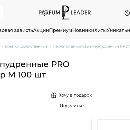
зовая зависть
Акции
Премиум
Новинки
Хиты
Уникаль
Перчатки хозяйственные
Перчатки виниловые неопудренные PRO Ser
опудренные PRO
ер M 100 шт
Хочу в подарок
Поделиться