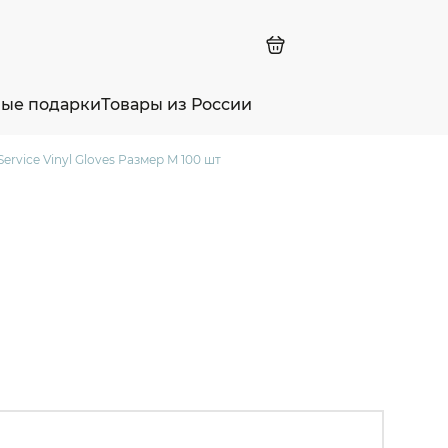
ные подарки
Товары из России
vice Vinyl Gloves Размер M 100 шт