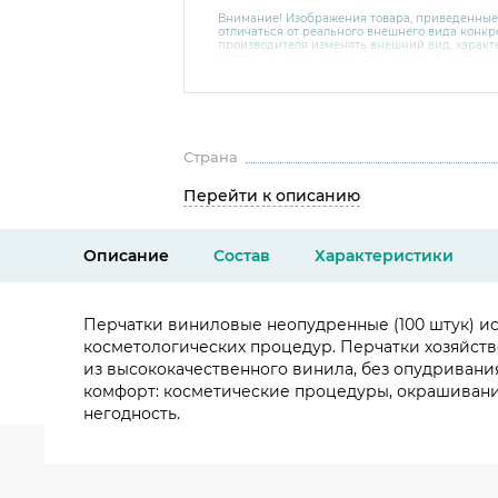
Внимание! Изображения товара, приведенные
отличаться от реального внешнего вида конкре
производителя изменять внешний вид, харак
товара, не ухудшающие его качеств, без пред
В случае любых сомнений перед покупкой уто
комплектацию и внешний вид на официальном 
консультантов по номеру 8 800 200 78 80.
Страна
Перейти к описанию
Описание
Состав
Характеристики
Перчатки виниловые неопудренные (100 штук) ис
косметологических процедур. Перчатки хозяйств
из высококачественного винила, без опудривани
комфорт: косметические процедуры, окрашивание
негодность.