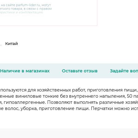
 на сайте
parfum-lider
.ru, могут
тного товара, в связи с правом
теристики и комплектацию
варительного уведомления.
чняйте характеристики,
сайте производителя, а также у
Китай
Наличие в магазинах
Оставьте отзыв
Задайте во
пользуются для хозяйственных работ, приготовления пищи, 
енные виниловые тонкие без внутреннего напыления, 50 пар
я, гипоаллергенные. Позволяют выполнять различные хозяй
 волос, уборка, приготовление пищи. Перчатки можно исп