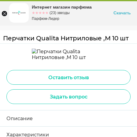
Интернет магазин парфюма
Омск
ул. Заозерная, 11, к. 1
Скачать
☆☆☆☆☆
★★★★★
(23) звезды
Парфюм-Лидер
Перчатки Qualita Нитриловые ,M 10 шт
Оставить отзыв
Задать вопрос
Описание
Характеристики