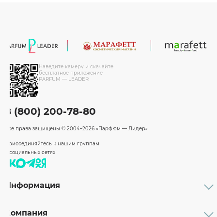
Наведите камеру и скачайте
бесплатное приложение
PARFUM — LEADER
8 (800) 200-78-80
Все права защищены
© 2004–2026 «Парфюм — Лидер»
Присоединяйтесь к нашим группам
в социальных сетях
Информация
Каталог
Подарочные сертификаты
Компания
Бренды