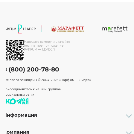
Наведите камеру и скачайте
бесплатное приложение
PARFUM — LEADER
8 (800) 200-78-80
Все права защищены
© 2004–2026 «Парфюм — Лидер»
Присоединяйтесь к нашим группам
в социальных сетях
Информация
Каталог
Подарочные сертификаты
Компания
Бренды