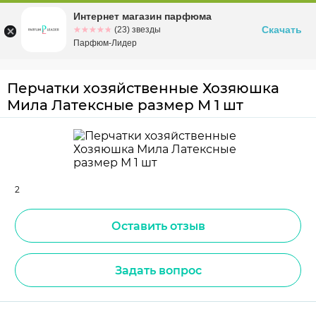
Интернет магазин парфюма
Омск
ул. Заозерная, 11, к. 1
Скачать
☆☆☆☆☆
★★★★★
(23) звезды
Парфюм-Лидер
Перчатки хозяйственные Хозяюшка
Мила Латексные размер М 1 шт
2
Оставить отзыв
Задать вопрос