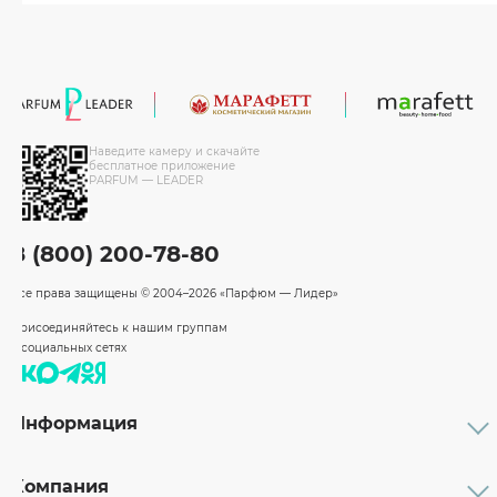
Наведите камеру и скачайте
бесплатное приложение
PARFUM — LEADER
8 (800) 200-78-80
Все права защищены
© 2004–2026 «Парфюм — Лидер»
Присоединяйтесь к нашим группам
в социальных сетях
Информация
Каталог
Подарочные сертификаты
Компания
Бренды