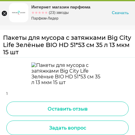
Интернет магазин парфюма
Омск
ул. Заозерная, 11, к. 1
Скачать
☆☆☆☆☆
★★★★★
(23) звезды
Парфюм-Лидер
Пакеты для мусора с затяжками Big City
Life Зелёные BIO HD 51*53 см 35 л 13 мкм
15 шт
1
Оставить отзыв
Задать вопрос