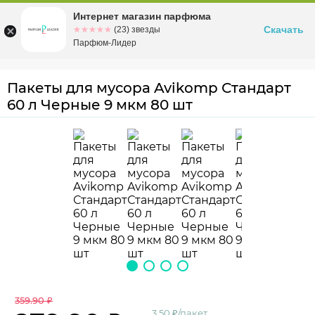
Интернет магазин парфюма
Омск
ул. Заозерная, 11, к. 1
Скачать
☆☆☆☆☆
★★★★★
(23) звезды
Парфюм-Лидер
Пакеты для мусора Avikomp Стандарт
60 л Черные 9 мкм 80 шт
359.90 ₽
3.50 ₽/пакет