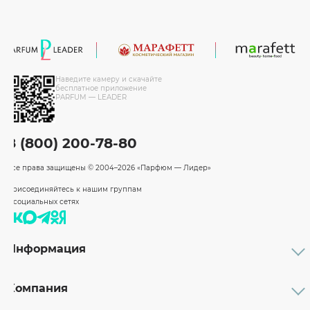
Наведите камеру и скачайте
бесплатное приложение
PARFUM — LEADER
8 (800) 200-78-80
Все права защищены
© 2004–2026 «Парфюм — Лидер»
Присоединяйтесь к нашим группам
в социальных сетях
Информация
Каталог
Подарочные сертификаты
Компания
Бренды
Возврат и обмен товара
О компании