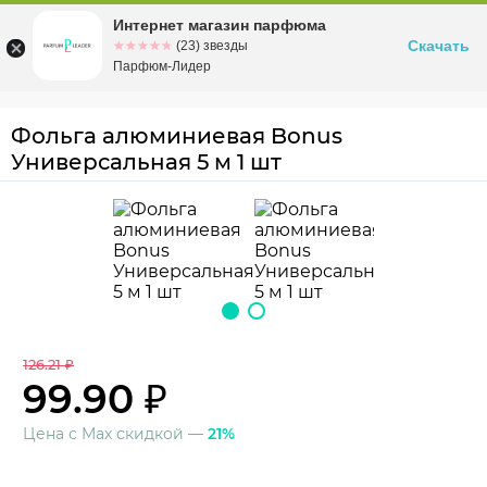
Интернет магазин парфюма
Омск
ул. Заозерная, 11, к. 1
Скачать
☆☆☆☆☆
★★★★★
(23) звезды
Парфюм-Лидер
Фольга алюминиевая Bonus
Универсальная 5 м 1 шт
126.21 ₽
99.90 ₽
Цена с Max скидкой —
21%