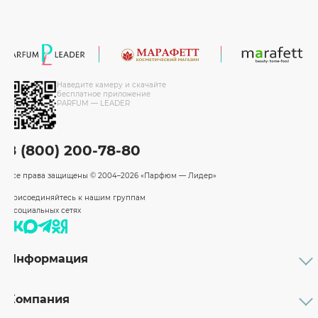
Наведите камеру и скачайте
бесплатное приложение
PARFUM — LEADER
8 (800) 200-78-80
Все права защищены
© 2004–2026 «Парфюм — Лидер»
Присоединяйтесь к нашим группам
в социальных сетях
Информация
Каталог
Подарочные сертификаты
Компания
Бренды
Возврат и обмен товара
О компании