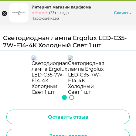
Интернет магазин парфюма
Омск
ул. Заозерная, 11, к. 1
Скачать
☆☆☆☆☆
★★★★★
(23) звезды
Парфюм-Лидер
Светодиодная лампа Ergolux LED-C35-
7W-E14-4K Холодный Свет 1 шт
Оставить отзыв