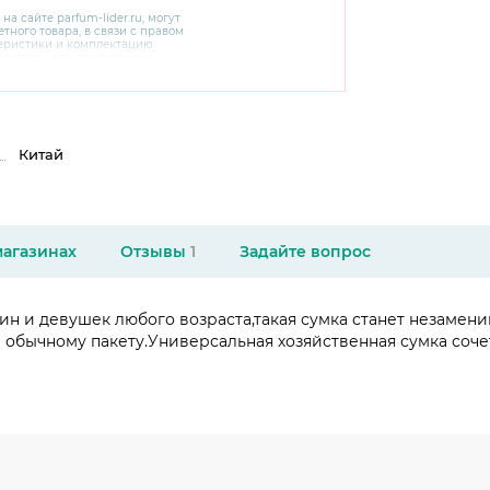
 на сайте
parfum-lider
.ru, могут
тного товара, в связи с правом
теристики и комплектацию
варительного уведомления.
чняйте характеристики,
сайте производителя, а также у
Китай
магазинах
Отзывы
1
Задайте вопрос
 и девушек любого возраста,такая сумка станет незаменим
 обычному пакету.Универсальная хозяйственная сумка соче