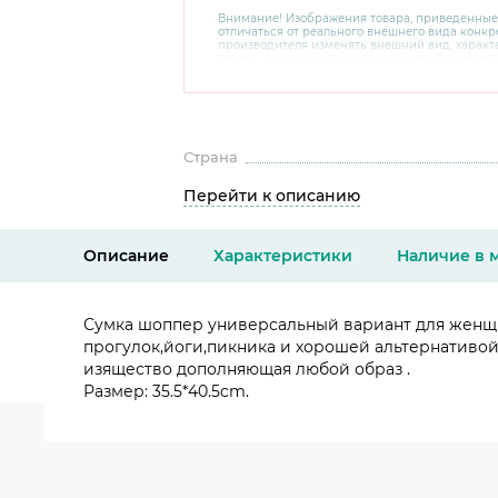
Внимание! Изображения товара, приведенные
отличаться от реального внешнего вида конкре
производителя изменять внешний вид, харак
товара, не ухудшающие его качеств, без пред
В случае любых сомнений перед покупкой уто
комплектацию и внешний вид на официальном 
консультантов по номеру 8 800 200 78 80.
Страна
Перейти к описанию
Описание
Характеристики
Наличие в 
Сумка шоппер универсальный вариант для женщин
прогулок,йоги,пикника и хорошей альтернативой
изящество дополняющая любой образ .
Размер: 35.5*40.5cm.