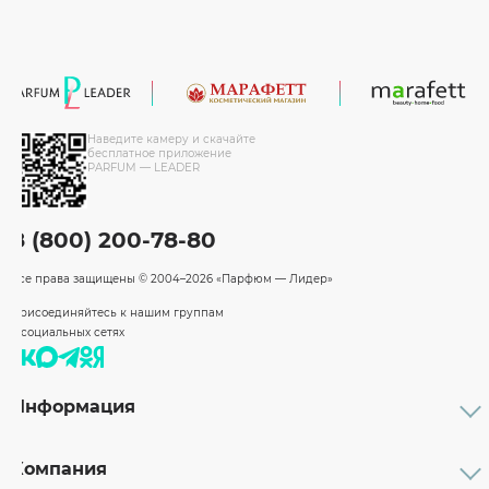
Наведите камеру и скачайте
бесплатное приложение
PARFUM — LEADER
8 (800) 200-78-80
Все права защищены
© 2004–2026 «Парфюм — Лидер»
Присоединяйтесь к нашим группам
в социальных сетях
Информация
Каталог
Подарочные сертификаты
Компания
Бренды