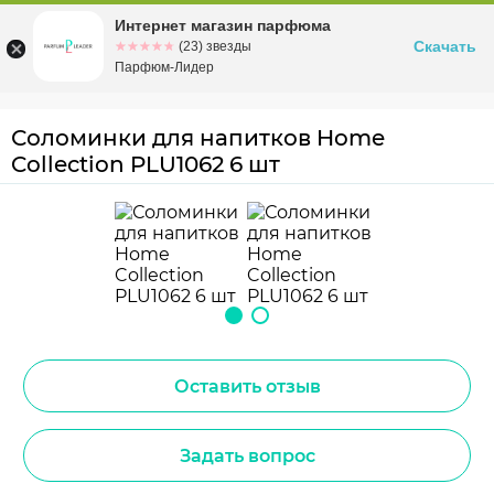
Интернет магазин парфюма
Омск
ул. Заозерная, 11, к. 1
Скачать
☆☆☆☆☆
★★★★★
(23) звезды
Парфюм-Лидер
Соломинки для напитков Home
Collection PLU1062 6 шт
Оставить отзыв
Задать вопрос