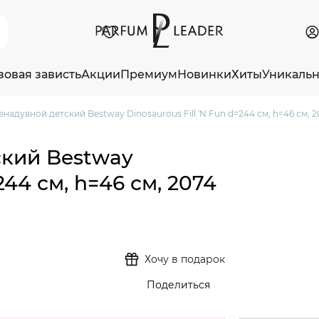
зовая зависть
Акции
Премиум
Новинки
Хиты
Уникаль
надувной детский Bestway Dinosaurous Fill 'N Fun d=244 см, h=46 см, 20
ский Bestway
244 см, h=46 см, 2074
Хочу в подарок
Поделиться