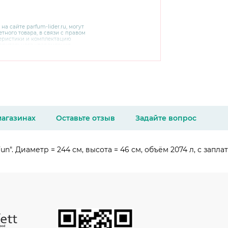
 на сайте
parfum-lider
.ru, могут
тного товара, в связи с правом
теристики и комплектацию
варительного уведомления.
чняйте характеристики,
сайте производителя, а также у
магазинах
Оставьте отзыв
Задайте вопрос
un". Диаметр = 244 см, высота = 46 см, объём 2074 л, с запла