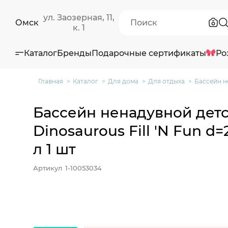
ул. Заозерная, 11,
Омск
к. 1
Каталог
Бренды
Подарочные сертификаты
Ро
Главная
Каталог
Для дома
Для отдыха
Бассейн не
Бассейн ненадувной дет
Dinosaurous Fill 'N Fun d=
л 1 шт
Артикул
1-10053034