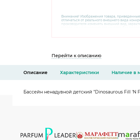
Внимание! Изображения товара, приведенные
отличаться от реального внешнего вида конкре
производителя изменять внешний вид, харак
товара, не ухудшающие его качеств, без пред
В случае любых сомнений перед покупкой уто
комплектацию и внешний вид на официальном 
консультантов по номеру 8 800 200 78 80.
Перейти к описанию
Описание
Характеристики
Наличие в 
Бассейн ненадувной детский "Dinosaurous Fill 'N F