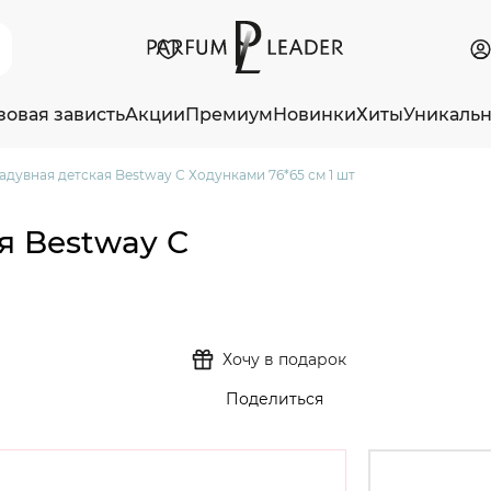
зовая зависть
Акции
Премиум
Новинки
Хиты
Уникаль
адувная детская Bestway С Ходунками 76*65 см 1 шт
я Bestway С
Хочу в подарок
Поделиться