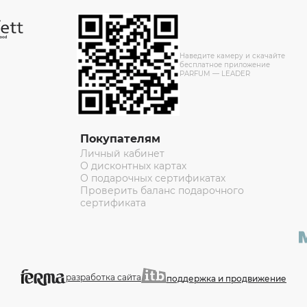
Наведите камеру и скачайте
бесплатное приложение
PARFUM — LEADER
Покупателям
Личный кабинет
О дисконтных картах
О подарочных сертификатах
Проверить баланс подарочного
сертификата
разработка сайта
поддержка и продвижение