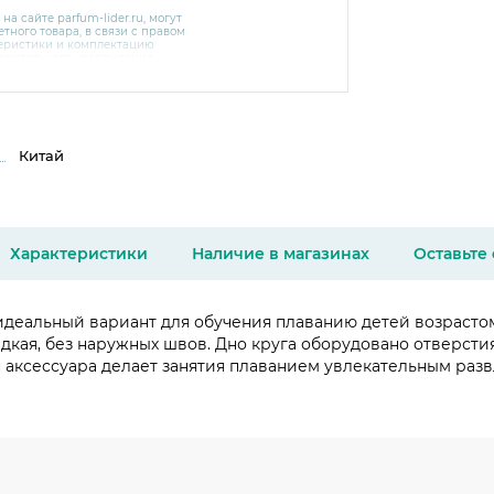
 на сайте
parfum-lider
.ru, могут
тного товара, в связи с правом
теристики и комплектацию
варительного уведомления.
чняйте характеристики,
сайте производителя, а также у
Китай
Характеристики
Наличие в магазинах
Оставьте
 идеальный вариант для обучения плаванию детей возрастом
дкая, без наружных швов. Дно круга оборудовано отверсти
н аксессуара делает занятия плаванием увлекательным раз