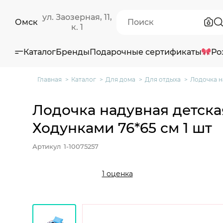
ул. Заозерная, 11,
Омск
к. 1
Каталог
Бренды
Подарочные сертификаты
Ро
Главная
Каталог
Для дома
Для отдыха
Лодочка н
Лодочка надувная детска
Ходунками 76*65 см 1 шт
Артикул
1-10075257
1 оценка