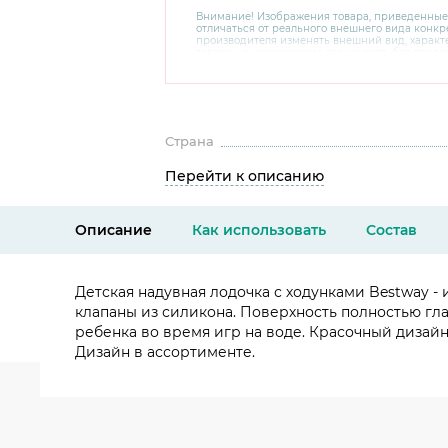
Внимание! Изображения товара, приведенные
отличаться от реального внешнего вида конкре
производителя изменять внешний вид, харак
товара, не ухудшающие его качеств, без пред
В случае любых сомнений перед покупкой уто
комплектацию и внешний вид на официальном 
консультантов по номеру 8 800 200 78 80.
Страна
Перейти к описанию
Описание
Как использовать
Состав
Детская надувная лодочка с ходунками Bestway -
клапаны из силикона. Поверхность полностью гла
ребенка во время игр на воде. Красочный дизай
Дизайн в ассортименте.