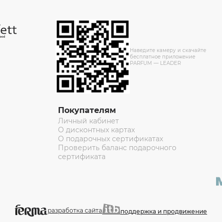
Наведите камеру и скачайте
бесплатное приложение
PARFUM — LEADER
Покупателям
Личный кабинет
О дисконтных картах
О подарочных сертификатах
Проверить баланс подарочного
сертификата
разработка сайта
поддержка и продвижение