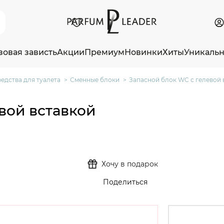
зовая зависть
Акции
Премиум
Новинки
Хиты
Уникаль
едства для туалета
Сменные блоки
Запасной блок WC с гелевой 
вой вставкой
Хочу в подарок
Поделиться