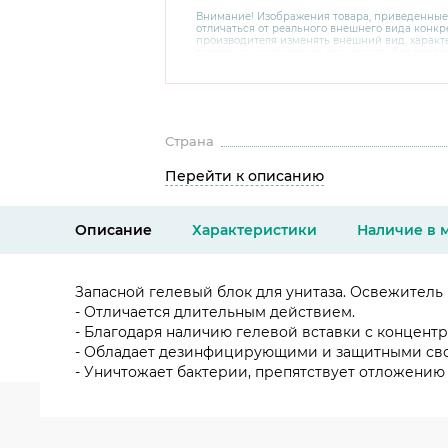
Внимание! Изображения товара, приведенные
отличаться от реального внешнего вида конкре
производителя изменять внешний вид, харак
товара, не ухудшающие его качеств, без пред
В случае любых сомнений перед покупкой уто
комплектацию и внешний вид на официальном 
консультантов по номеру 8 800 200 78 80.
Страна
Перейти к описанию
Описание
Характеристики
Наличие в 
Запасной гелевый блок для унитаза. Освежитель
- Отличается длительным действием.
- Благодаря наличию гелевой вставки с концент
- Обладает дезинфицирующими и защитными св
- Уничтожает бактерии, препятствует отложению 