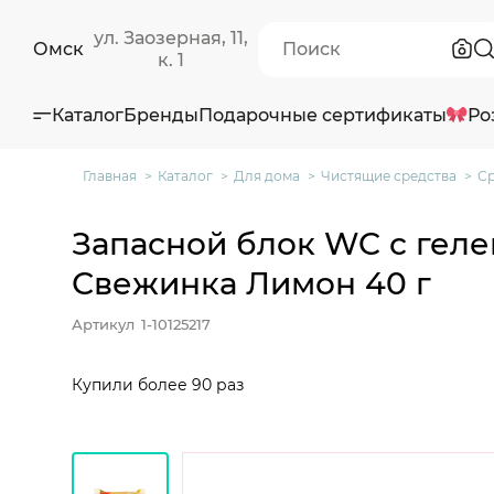
ул. Заозерная, 11,
Омск
к. 1
Каталог
Бренды
Подарочные сертификаты
Ро
Главная
Каталог
Для дома
Чистящие средства
Ср
Запасной блок WC с геле
Свежинка Лимон 40 г
Артикул
1-10125217
Купили более 90 раз