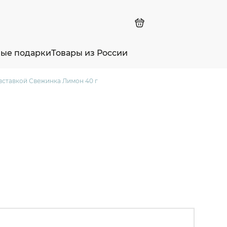
ные подарки
Товары из России
вставкой Свежинка Лимон 40 г