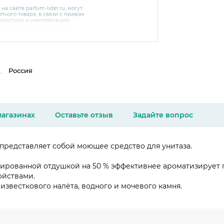
 на сайте
parfum-lider
.ru, могут
тного товара, в связи с правом
теристики и комплектацию
варительного уведомления.
чняйте характеристики,
сайте производителя, а также у
Россия
магазинах
Оставьте отзыв
Задайте вопрос
 представляет собой моющее средство для унитаза.
рированной отдушкой на 50 % эффективнее ароматизирует 
ойствами.
известкового налёта, водного и мочевого камня.