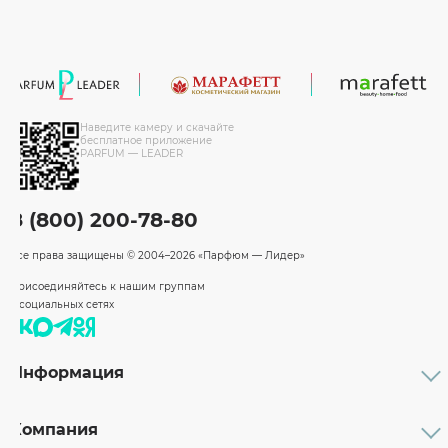
Наведите камеру и скачайте
бесплатное приложение
PARFUM — LEADER
8 (800) 200-78-80
Все права защищены
© 2004–2026 «Парфюм — Лидер»
Присоединяйтесь к нашим группам
в социальных сетях
Информация
Каталог
Подарочные сертификаты
Компания
Бренды
Возврат и обмен товара