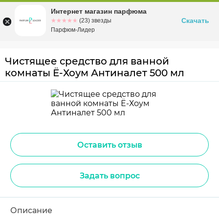
Интернет магазин парфюма
Омск
ул. Заозерная, 11, к. 1
Скачать
☆☆☆☆☆
★★★★★
(23) звезды
Парфюм-Лидер
Чистящее средство для ванной
комнаты Ё-Хоум Антиналет 500 мл
Оставить отзыв
Задать вопрос
Описание