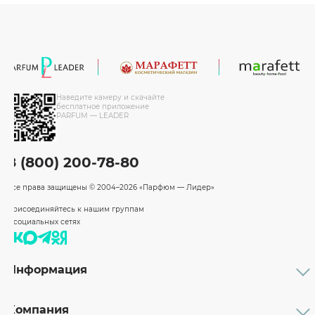
Наведите камеру и скачайте
бесплатное приложение
PARFUM — LEADER
8 (800) 200-78-80
Все права защищены
© 2004–2026 «Парфюм — Лидер»
Присоединяйтесь к нашим группам
в социальных сетях
Информация
Каталог
Подарочные сертификаты
Компания
Бренды