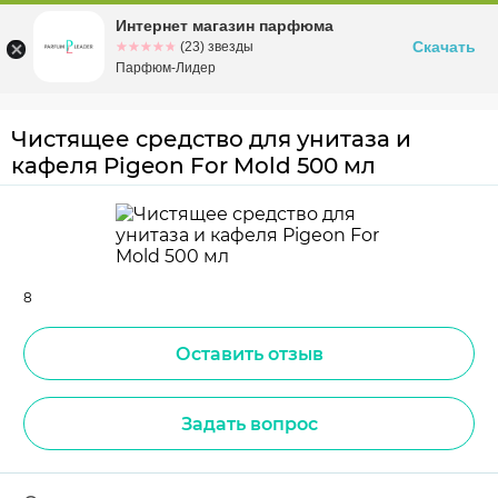
Интернет магазин парфюма
Омск
ул. Заозерная, 11, к. 1
Скачать
☆☆☆☆☆
★★★★★
(23) звезды
Парфюм-Лидер
Чистящее средство для унитаза и
кафеля Pigeon For Mold 500 мл
8
Оставить отзыв
Задать вопрос