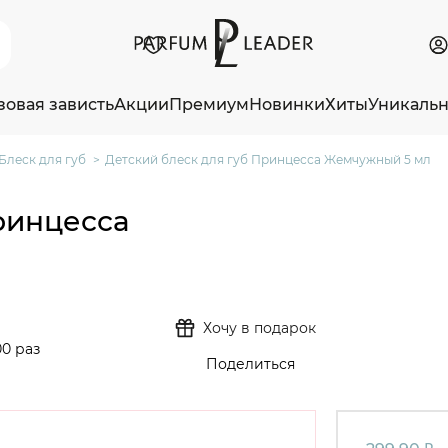
зовая зависть
Акции
Премиум
Новинки
Хиты
Уникаль
Блеск для губ
Детский блеск для губ Принцесса Жемчужный 5 мл
ринцесса
Хочу в подарок
0 раз
Поделиться