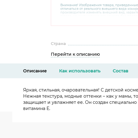
Внимание! Изображения товара, приведенные
отличаться от реального внешнего вида конкре
производителя изменять внешний вид, харак
товара, не ухудшающие его качеств, без пред
В случае любых сомнений перед покупкой уто
комплектацию и внешний вид на официальном 
консультантов по номеру 8 800 200 78 80.
Страна
Перейти к описанию
Описание
Как использовать
Состав
Яркая, стильная, очаровательная! С детской ко
Нежная текстура, модные оттенки – как у мамы, 
защищает и увлажняет ее. Он создан специально
витамина Е.