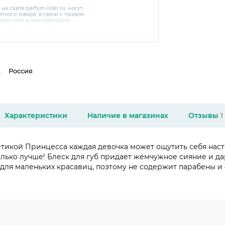
 на сайте
parfum-lider
.ru, могут
тного товара, в связи с правом
теристики и комплектацию
варительного уведомления.
чняйте характеристики,
сайте производителя, а также у
Россия
Характеристики
Наличие в магазинах
Отзывы
1
сметикой Принцесса каждая девочка может ощутить себя нас
только лучше! Блеск для губ придает жемчужное сияние и д
 для маленьких красавиц, поэтому не содержит парабены 