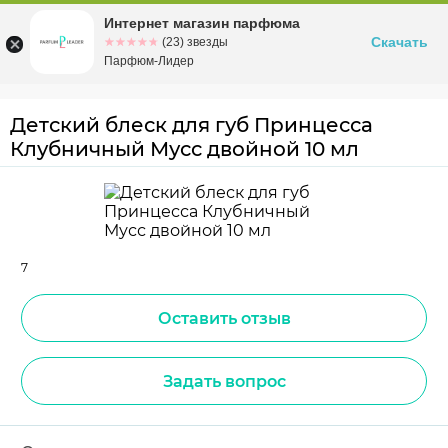
Интернет магазин парфюма
Омск
ул. Заозерная, 11, к. 1
Скачать
☆☆☆☆☆
★★★★★
(23) звезды
Парфюм-Лидер
Детский блеск для губ Принцесса
Клубничный Мусс двойной 10 мл
7
Оставить отзыв
Задать вопрос