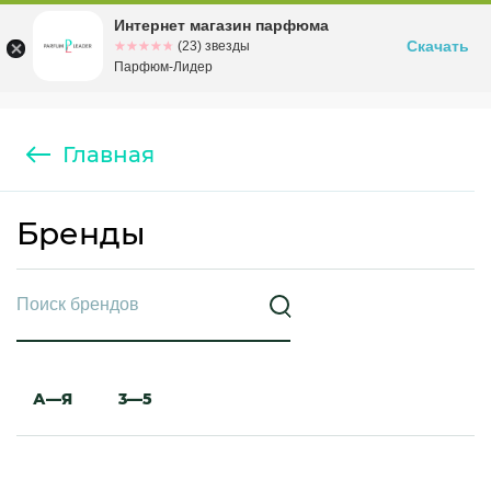
Интернет магазин парфюма
Омск
ул. Заозерная, 11, к. 1
Скачать
☆☆☆☆☆
★★★★★
(23) звезды
Парфюм-Лидер
Главная
Бренды
А—Я
3—5