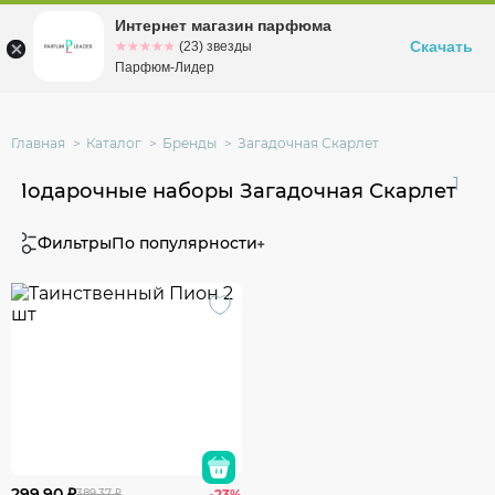
Интернет магазин парфюма
Омск
ул. Заозерная, 11, к. 1
Скачать
☆☆☆☆☆
★★★★★
(23) звезды
Парфюм-Лидер
Главная
Каталог
Бренды
Загадочная Скарлет
1
Подарочные наборы Загадочная Скарлет
Фильтры
По популярности
299.90 ₽
389.37 ₽
-23%