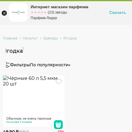
Интернет магазин парфюма
Омск
ул. Заозерная, 11, к. 1
Скачать
☆☆☆☆☆
★★★★★
(23) звезды
Парфюм-Лидер
Главная
Каталог
Бренды
Ягодка
1
Ягодка
Фильтры
По популярности
Обычные, не очень прочные
На основе 2 отзывов
49.90 ₽
59.90 ₽
-17%