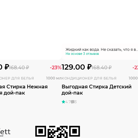
Жидкий как вода. Не сказать, что я в
восторге. Хватит на десять стирок и
На основе 3 отзывов
то хорошо. Запах после стирки не
остается
0 ₽
129.00 ₽
168.40 ₽
-23%
168.40 ₽
-
1000 мл
1000
ОНЕР ДЛЯ БЕЛЬЯ
КОНДИЦИОНЕР ДЛЯ БЕЛЬЯ
ая Стирка Нежная
Выгодная Стирка Детский
я дой-пак
дой-пак
4.7
3