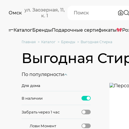
ул. Заозерная, 11,
Омск
к. 1
Каталог
Бренды
Подарочные сертификаты
Ро
Главная
Каталог
Бренды
Выгодная Стирка
Выгодная Сти
По популярности
Для дома
В наличии
Забрать через 1 час
Лови Момент