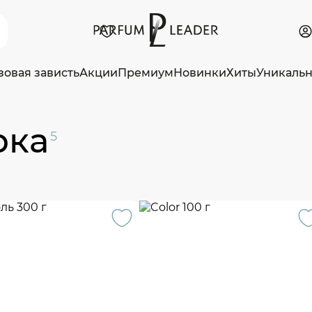
зовая зависть
Акции
Премиум
Новинки
Хиты
Уникаль
рка
5